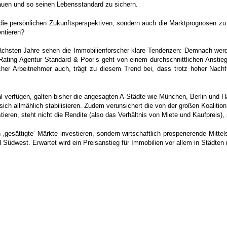
bauen und so seinen Lebensstandard zu sichern.
ur die persönlichen Zukunftsperspektiven, sondern auch die Marktprognosen 
entieren?
e nächsten Jahre sehen die Immobilienforscher klare Tendenzen: Demnach wer
ating-Agentur Standard & Poor’s geht von einem durchschnittlichen Anstieg
her Arbeitnehmer auch, trägt zu diesem Trend bei, dass trotz hoher Nachf
al verfügen, galten bisher die angesagten A-Städte wie
München, Berlin und H
ich allmählich stabilisieren. Zudem verunsichert die von der großen Koalition
eren, steht nicht die Rendite (also das Verhältnis von Miete und Kaufpreis), s
 ‚gesättigte‘ Märkte investieren, sondern wirtschaftlich prosperierende Mittel
Südwest. Erwartet wird ein Preisanstieg für Immobilien vor allem in Städten m