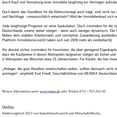
durch Kauf und Vermietung einer Immobilie langfristig ein Vermögen aufzu
Doch damit das Standbein für die Altersvorsorge auch trägt, sind nicht n
und Nachfrage - voraussichtlich entwickeln? Wird der Immobilienkauf sich r
Jede langfristige Prognose ist reine Spekulation. Doch zumindest für di
Deutschlands vorerst weiter steigen - wenn auch weniger dynamisch. Die R
Neben dem stabilen Arbeitsmarkt und verstärkter Zuwanderung ausländisc
Plattform Immobilienscout24 haben sich seit 2009 mehr als verdreifacht)
Als absolut sicher, zumindest für Investoren, die über genügend Eigenkapit
dass die Kaufpreise in diesen Metropolen langsamer steigen als bisher und s
in Metropolen wie München etwa 23 Jahresmieten. Für Käufer, die hier investi
„
Anleger, die gute Renditen erwirtschaften wollen, sollten demnach nicht in
anstiegen“, empfiehlt Kurt Friedl, Geschäftsführer von RE/MAX Deutschland 
Weitere Information unter
www.remax.de
oder Telefon 0711 / 933 263-30.
Quellen:
Städtevergleich 2013 von
ImmobilienScout24 und WirtschaftsWoche,